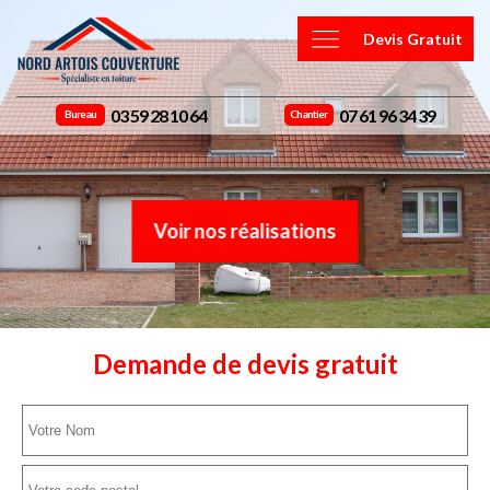
Devis Gratuit
03 59 28 10 64
07 61 96 34 39
Bureau
Chantier
Voir nos réalisations
Demande de devis gratuit