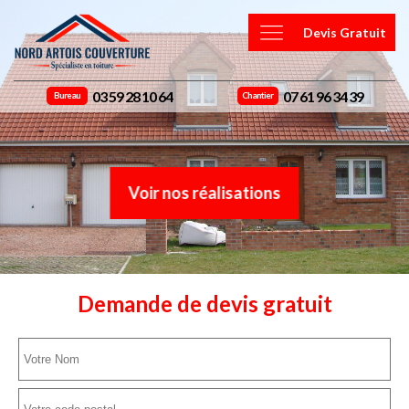
Devis Gratuit
03 59 28 10 64
07 61 96 34 39
Bureau
Chantier
Voir nos réalisations
Demande de devis gratuit