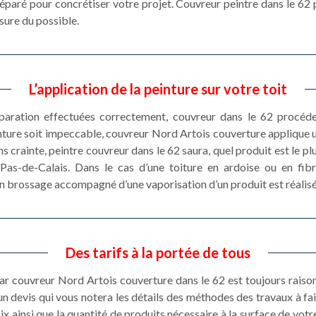
paré pour concrétiser votre projet. Couvreur peintre dans le 62 p
sure du possible.
L’application de la peinture sur votre toit
aration effectuées correctement, couvreur dans le 62 procéder
nture soit impeccable, couvreur Nord Artois couverture applique un
ns crainte, peintre couvreur dans le 62 saura, quel produit est le p
 Pas-de-Calais. Dans le cas d’une toiture en ardoise ou en fib
un brossage accompagné d’une vaporisation d’un produit est réalisé
Des tarifs à la portée de tous
par couvreur Nord Artois couverture dans le 62 est toujours raiso
un devis qui vous notera les détails des méthodes des travaux à fai
ix ainsi que la quantité de produits nécessaire à la surface de votr