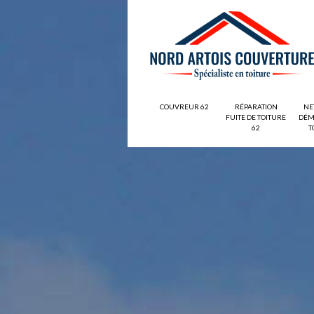
COUVREUR 62
RÉPARATION
NE
FUITE DE TOITURE
DÉM
62
T