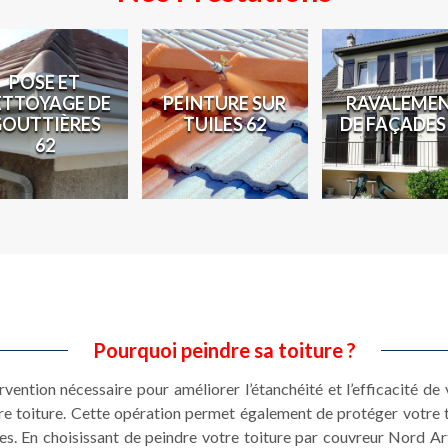
POSE ET
ETTOYAGE DE
PEINTURE SUR
RAVALEME
GOUTTIÈRES
TUILES 62
DE FAÇADES
62
Pourquoi peindre sa toiture ?
ervention nécessaire pour améliorer l’étanchéité et l’efficacité de
e toiture. Cette opération permet également de protéger votre t
s. En choisissant de peindre votre toiture par couvreur Nord Ar