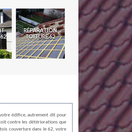
NT
RÉPARATION
TRAVAUX DE
D
 62
TOITURE 62
ZINGUERIE 62
 votre édifice, autrement dit pour
oit contre les détériorations que
tois couverture dans le 62, votre