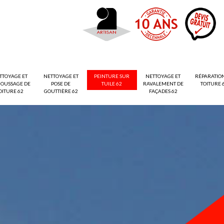
TTOYAGE ET
NETTOYAGE ET
PEINTURE SUR
NETTOYAGE ET
RÉPARATIO
OUSSAGE DE
POSE DE
TUILE 62
RAVALEMENT DE
TOITURE 
OITURE 62
GOUTTIÈRE 62
FAÇADES 62