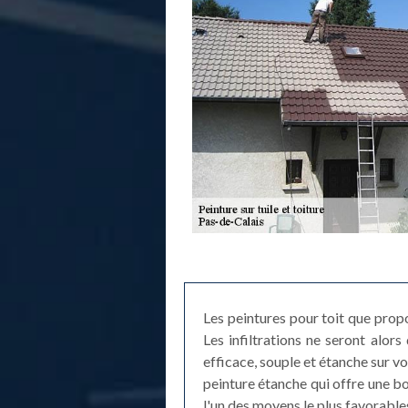
Les peintures pour toit que propo
Les infiltrations ne seront alor
efficace, souple et étanche sur v
peinture étanche qui offre une bo
l'un des moyens le plus favorables