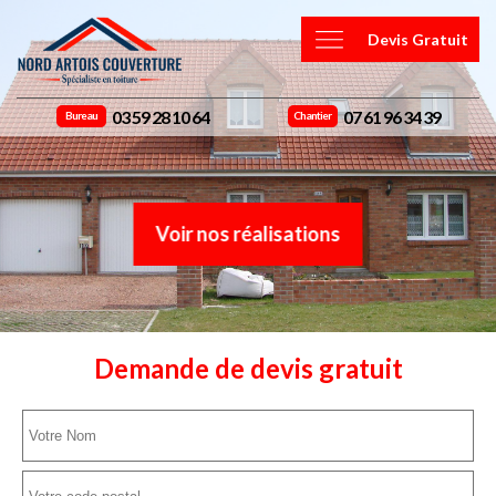
Devis Gratuit
03 59 28 10 64
07 61 96 34 39
Bureau
Chantier
Voir nos réalisations
Demande de devis gratuit