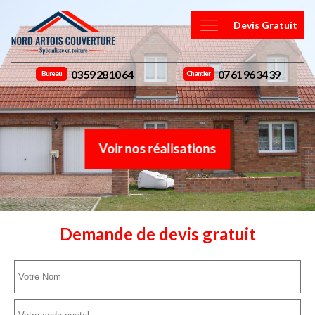
Devis Gratuit
03 59 28 10 64
07 61 96 34 39
Bureau
Chantier
Voir nos réalisations
Demande de devis gratuit