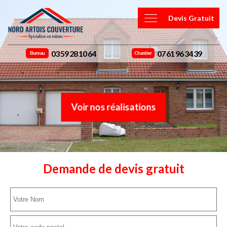
Devis Gratuit
03 59 28 10 64
07 61 96 34 39
Bureau
Chantier
Voir nos réalisations
Demande de devis gratuit