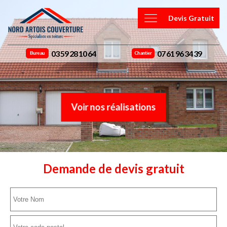
Devis Gratuit
03 59 28 10 64
07 61 96 34 39
Bureau
Chantier
Voir nos réalisations
Demande de devis gratuit