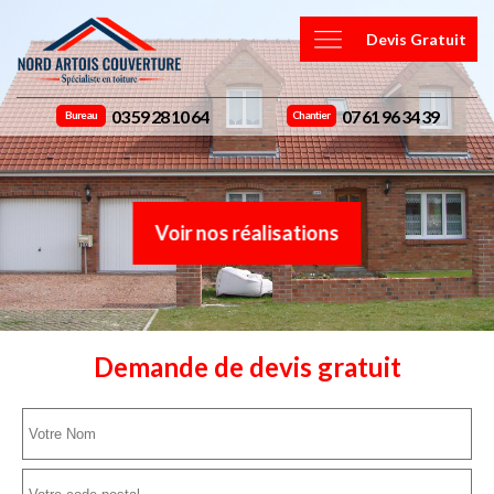
Devis Gratuit
03 59 28 10 64
07 61 96 34 39
Bureau
Chantier
Voir nos réalisations
Demande de devis gratuit