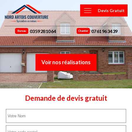
Devis Gratuit
03 59 28 10 64
07 61 96 34 39
Bureau
Chantier
Voir nos réalisations
Demande de devis gratuit