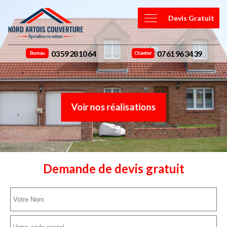
Devis Gratuit
03 59 28 10 64
07 61 96 34 39
Bureau
Chantier
Voir nos réalisations
Demande de devis gratuit