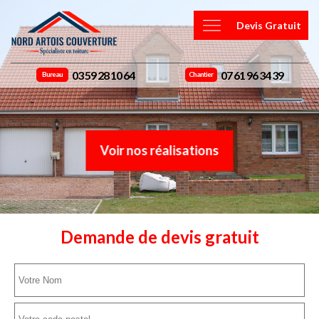
Devis Gratuit
03 59 28 10 64
07 61 96 34 39
Bureau
Chantier
Voir nos réalisations
Demande de devis gratuit