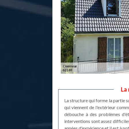
La 
La structure qui forme la partie s
qui viennent de l'extérieur com
débouche à des problèmes d'étan
interventions sont assez difficil
années d'expérience et il est à no