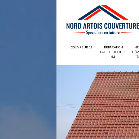
COUVREUR 62
RÉPARATION
NE
FUITE DE TOITURE
DÉM
62
T