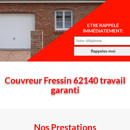
ETRE RAPPELÉ
IMMÉDIATEMENT:
Couvreur Fressin 62140 travail
garanti
Nos Prestations