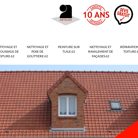
TTOYAGE ET
NETTOYAGE ET
PEINTURE SUR
NETTOYAGE ET
RÉPARATIO
OUSSAGE DE
POSE DE
TUILE 62
RAVALEMENT DE
TOITURE 
OITURE 62
GOUTTIÈRE 62
FAÇADES 62