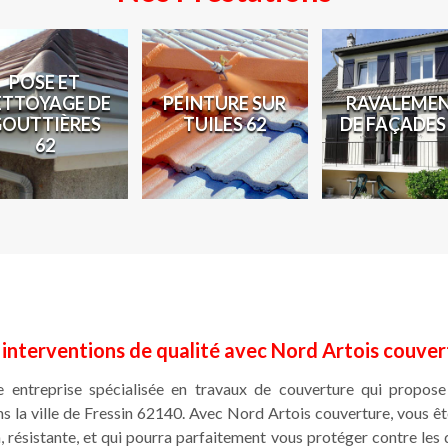
POSE ET
ETTOYAGE DE
PEINTURE SUR
RAVALEME
GOUTTIÈRES
TUILES 62
DE FAÇADES
62
 interventions de qualité avec Nord Artois couver
 entreprise spécialisée en travaux de couverture qui propose
ns la ville de Fressin 62140. Avec Nord Artois couverture, vous êt
, résistante, et qui pourra parfaitement vous protéger contre les 