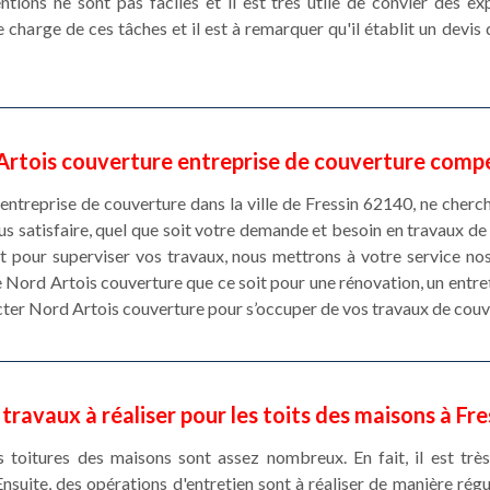
ntions ne sont pas faciles et il est très utile de convier des e
 charge de ces tâches et il est à remarquer qu'il établit un devis 
Artois couverture entreprise de couverture comp
 entreprise de couverture dans la ville de Fressin 62140, ne cherch
s satisfaire, quel que soit votre demande et besoin en travaux de
 et pour superviser vos travaux, nous mettrons à votre service n
e Nord Artois couverture que ce soit pour une rénovation, un entre
acter Nord Artois couverture pour s’occuper de vos travaux de couv
 travaux à réaliser pour les toits des maisons à Fre
s toitures des maisons sont assez nombreux. En fait, il est trè
 Ensuite, des opérations d'entretien sont à réaliser de manière rég