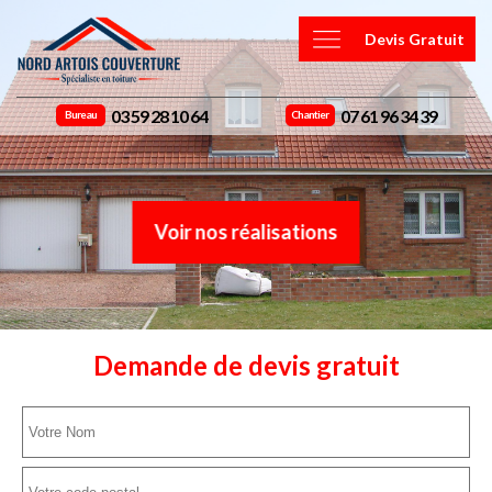
Devis Gratuit
03 59 28 10 64
07 61 96 34 39
Bureau
Chantier
Voir nos réalisations
Demande de devis gratuit