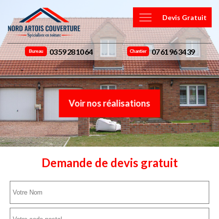
Devis Gratuit
03 59 28 10 64
07 61 96 34 39
Bureau
Chantier
Voir nos réalisations
Demande de devis gratuit