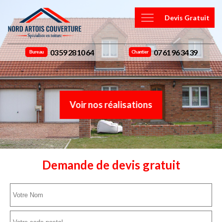
Devis Gratuit
03 59 28 10 64
07 61 96 34 39
Bureau
Chantier
Voir nos réalisations
Demande de devis gratuit