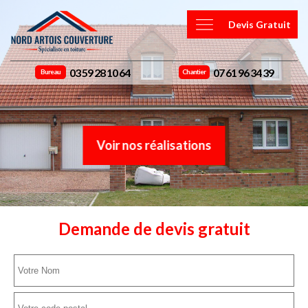
Devis Gratuit
03 59 28 10 64
07 61 96 34 39
Bureau
Chantier
Voir nos réalisations
Demande de devis gratuit