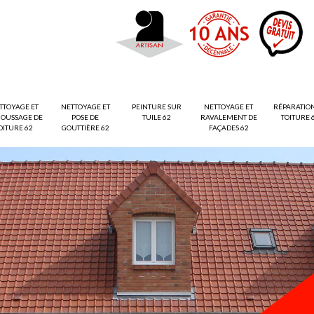
TTOYAGE ET
NETTOYAGE ET
PEINTURE SUR
NETTOYAGE ET
RÉPARATIO
OUSSAGE DE
POSE DE
TUILE 62
RAVALEMENT DE
TOITURE 
OITURE 62
GOUTTIÈRE 62
FAÇADES 62