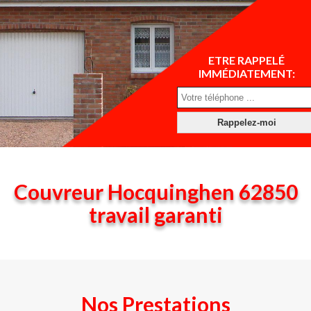
ETRE RAPPELÉ
IMMÉDIATEMENT:
Couvreur Hocquinghen 62850
travail garanti
Nos Prestations