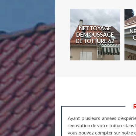
N
NETTOYAGE
N
COUVREUR 62
DÉMOUSSAGE
2
DE TOITURE 62
R
Ayant plusieurs années d’expéri
rénovation de votre toiture dans 
vous pouvez compter sur notre e