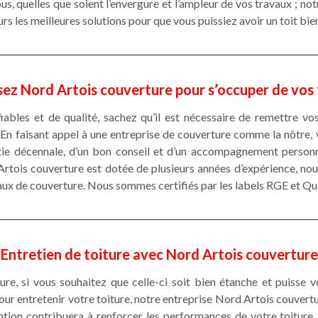
us, quelles que soient l’envergure et l’ampleur de vos travaux ; n
rs les meilleures solutions pour que vous puissiez avoir un toit bie
sez Nord Artois couverture pour s’occuper de vos
iables et de qualité, sachez qu’il est nécessaire de remettre vo
 faisant appel à une entreprise de couverture comme la nôtre, v
e décennale, d’un bon conseil et d’un accompagnement personna
Artois couverture est dotée de plusieurs années d’expérience, no
ux de couverture. Nous sommes certifiés par les labels RGE et Qu
Entretien de toiture avec Nord Artois couverture
iture, si vous souhaitez que celle-ci soit bien étanche et puisse 
our entretenir votre toiture, notre entreprise Nord Artois couvert
ntion contribuera à renforcer les performances de votre toiture. 