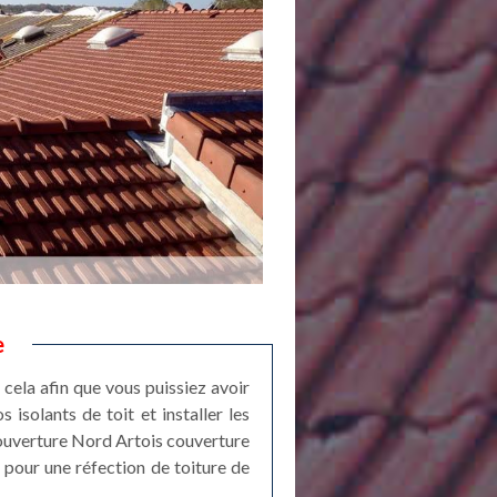
e
; cela afin que vous puissiez avoir
isolants de toit et installer les
couverture Nord Artois couverture
i, pour une réfection de toiture de