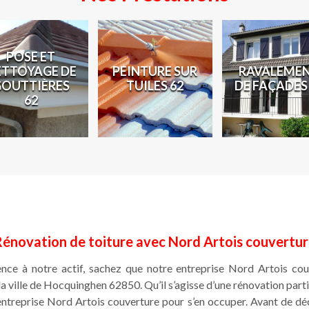
POSE ET
ETTOYAGE DE
PEINTURE SUR
RAVALEME
GOUTTIÈRES
TUILES 62
DE FAÇADES
62
énovation de toiture avec Nord Artois couvertu
ence à notre actif, sachez que notre entreprise Nord Artois co
la ville de Hocquinghen 62850. Qu’il s’agisse d’une rénovation parti
ntreprise Nord Artois couverture pour s’en occuper. Avant de déc