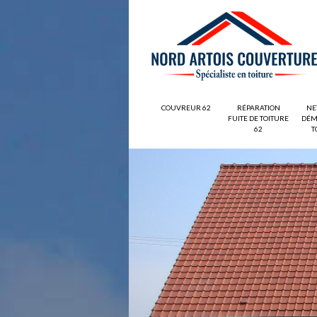
COUVREUR 62
RÉPARATION
NE
FUITE DE TOITURE
DÉM
62
T