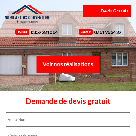
Devis Gratuit
03 59 28 10 64
07 61 96 34 39
Bureau
Chantier
Voir nos réalisations
Demande de devis gratuit