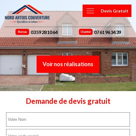
Devis Gratuit
03 59 28 10 64
07 61 96 34 39
Bureau
Chantier
Voir nos réalisations
Demande de devis gratuit