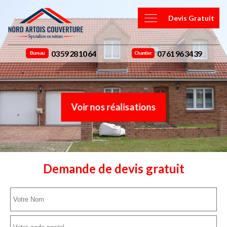
Devis Gratuit
03 59 28 10 64
07 61 96 34 39
Bureau
Chantier
Voir nos réalisations
Demande de devis gratuit