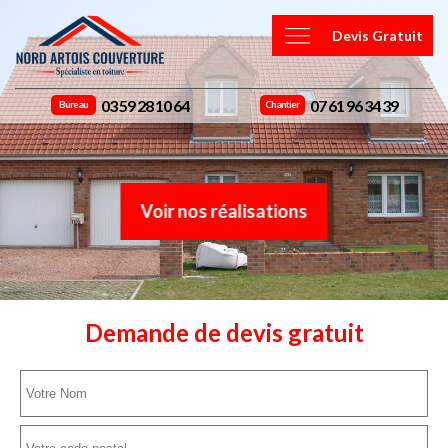
Devis Gratuit
03 59 28 10 64
07 61 96 34 39
Bureau
Chantier
Voir nos réalisations
Demande de devis gratuit