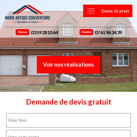
Devis Gratuit
03 59 28 10 64
07 61 96 34 39
Bureau
Chantier
Voir nos réalisations
Demande de devis gratuit