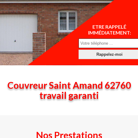
ETRE RAPPELÉ
IMMÉDIATEMENT:
Couvreur Saint Amand 62760
travail garanti
Nos Prestations