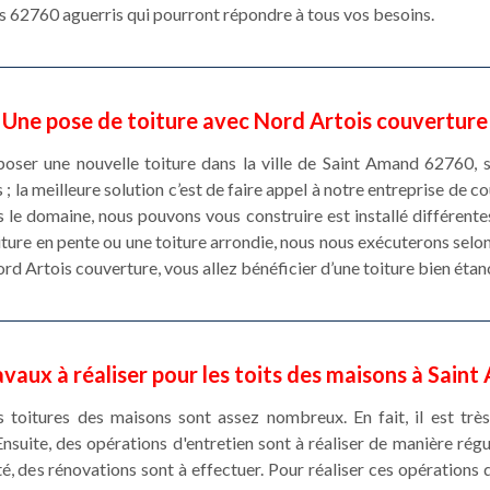
rs 62760 aguerris qui pourront répondre à tous vos besoins.
Une pose de toiture avec Nord Artois couverture
poser une nouvelle toiture dans la ville de Saint Amand 62760, 
; la meilleure solution c’est de faire appel à notre entreprise de 
 le domaine, nous pouvons vous construire est installé différent
toiture en pente ou une toiture arrondie, nous nous exécuterons selo
d Artois couverture, vous allez bénéficier d’une toiture bien étanc
avaux à réaliser pour les toits des maisons à Sain
s toitures des maisons sont assez nombreux. En fait, il est trè
 Ensuite, des opérations d'entretien sont à réaliser de manière rég
 des rénovations sont à effectuer. Pour réaliser ces opérations qui 