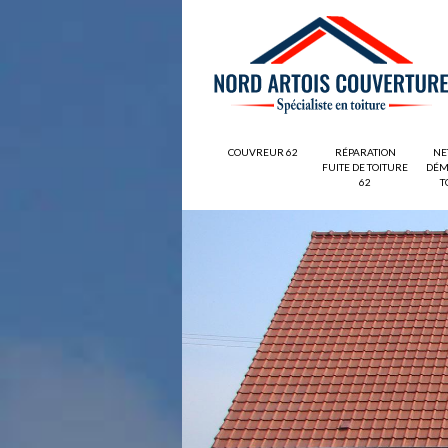
COUVREUR 62
RÉPARATION
NE
FUITE DE TOITURE
DÉM
62
T