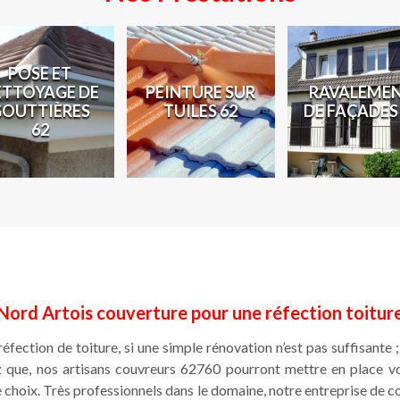
POSE ET
ETTOYAGE DE
PEINTURE SUR
RAVALEME
GOUTTIÈRES
TUILES 62
DE FAÇADES
62
Nord Artois couverture pour une réfection toitur
réfection de toiture, si une simple rénovation n’est pas suffisante 
 que, nos artisans couvreurs 62760 pourront mettre en place vos 
 choix. Très professionnels dans le domaine, notre entreprise de 