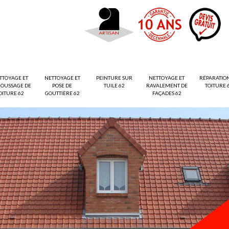
TTOYAGE ET
NETTOYAGE ET
PEINTURE SUR
NETTOYAGE ET
RÉPARATIO
OUSSAGE DE
POSE DE
TUILE 62
RAVALEMENT DE
TOITURE 
OITURE 62
GOUTTIÈRE 62
FAÇADES 62