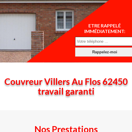
ETRE RAPPELÉ
IMMÉDIATEMENT:
Couvreur Villers Au Flos 62450
travail garanti
Nos Prestations