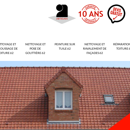
TTOYAGE ET
NETTOYAGE ET
PEINTURE SUR
NETTOYAGE ET
RÉPARATIO
OUSSAGE DE
POSE DE
TUILE 62
RAVALEMENT DE
TOITURE 
OITURE 62
GOUTTIÈRE 62
FAÇADES 62