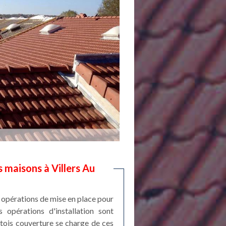
 maisons à Villers Au
es opérations de mise en place pour
s opérations d'installation sont
Artois couverture se charge de ces