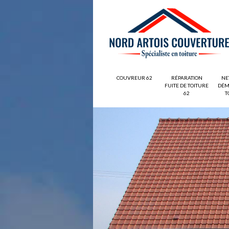
COUVREUR 62
RÉPARATION
NE
FUITE DE TOITURE
DÉM
62
T