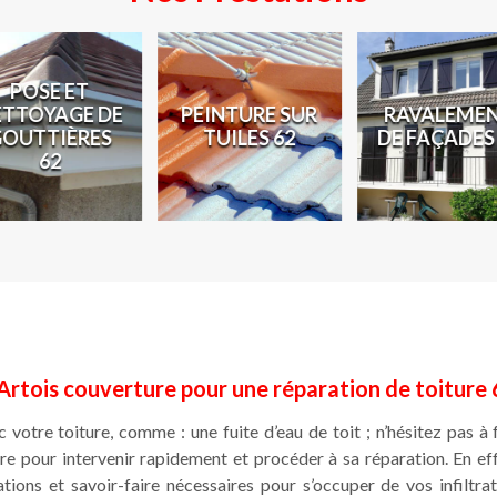
POSE ET
ETTOYAGE DE
PEINTURE SUR
RAVALEME
GOUTTIÈRES
TUILES 62
DE FAÇADES
62
Artois couverture pour une réparation de toiture
votre toiture, comme : une fuite d’eau de toit ; n’hésitez pas à 
e pour intervenir rapidement et procéder à sa réparation. En ef
tions et savoir-faire nécessaires pour s’occuper de vos infiltrat