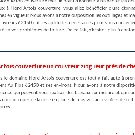
ord Artois couverture met un point d’honneur à respecter les dél
ux à Nord Artois couverture, vous allez bénéficier d’une étonnan
s en vigueur. Nous avons à notre disposition les outillages et m
ouvreurs 62450 ont les aptitudes nécessaires pour vous conseiller
tée à vos problèmes de toiture. De ce fait, n’hésitez plus à cont
rtois couverture un couvreur zingueur près de ch
ns le domaine Nord Artois couverture est tout à fait apte à pre
llers Au Flos 62450 et ses environs. Nous avons à notre disposit
rience qui peuvent vous réaliser des travaux sur mesure et qui s
nous occuper de la mise en place de tous vos accessoires de toit,
utres.