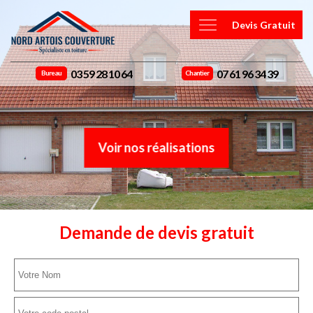
Devis Gratuit
03 59 28 10 64
07 61 96 34 39
Bureau
Chantier
Voir nos réalisations
Demande de devis gratuit