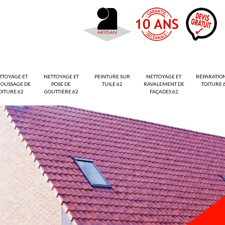
TTOYAGE ET
NETTOYAGE ET
PEINTURE SUR
NETTOYAGE ET
RÉPARATIO
OUSSAGE DE
POSE DE
TUILE 62
RAVALEMENT DE
TOITURE 
OITURE 62
GOUTTIÈRE 62
FAÇADES 62