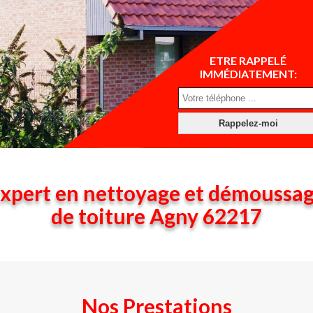
ETRE RAPPELÉ
IMMÉDIATEMENT:
xpert en nettoyage et démoussa
de toiture Agny 62217
Nos Prestations