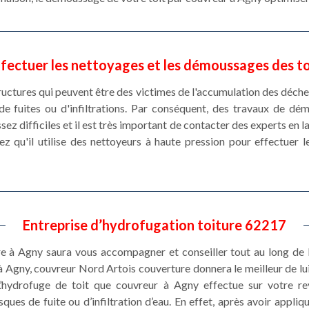
ffectuer les nettoyages et les démoussages des to
ructures qui peuvent être des victimes de l'accumulation des déche
de fuites ou d'infiltrations. Par conséquent, des travaux de d
ssez difficiles et il est très important de contacter des experts en
z qu'il utilise des nettoyeurs à haute pression pour effectuer 
Entreprise d’hydrofugation toiture 62217
 à Agny saura vous accompagner et conseiller tout au long de l’e
 à Agny, couvreur Nord Artois couverture donnera le meilleur de l
L’hydrofuge de toit que couvreur à Agny effectue sur votre r
sques de fuite ou d’infiltration d’eau. En effet, après avoir appli