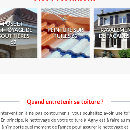
POSE ET
ETTOYAGE DE
PEINTURE SUR
RAVALEME
GOUTTIÈRES
TUILES 62
DE FAÇADES
62
Quand entretenir sa toiture ?
 intervention à ne pas contourner si vous souhaitez avoir une toi
 En principe, le nettoyage de votre toiture à Agny est à faire au
r à n’importe quel moment de l’année pour assurer le nettoyage et