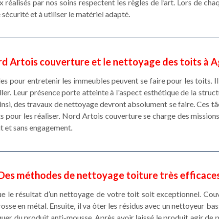
réalisés par nos soins respectent les règles de l’art. Lors de ch
sécurité et à utiliser le matériel adapté.
d Artois couverture et le nettoyage des toits à 
es pour entretenir les immeubles peuvent se faire pour les toits. I
ler. Leur présence porte atteinte à l'aspect esthétique de la struct
nsi, des travaux de nettoyage devront absolument se faire. Ces tâ
ts pour les réaliser. Nord Artois couverture se charge des missions 
it et sans engagement.
Des méthodes de nettoyage toiture très efficace
e le résultat d’un nettoyage de votre toit soit exceptionnel. Cou
e en métal. Ensuite, il va ôter les résidus avec un nettoyeur bass
er du produit anti-mousse. Après avoir laissé le produit agir de p