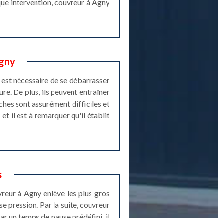
aque intervention, couvreur à Agny
Agny
l est nécessaire de se débarrasser
ure. De plus, ils peuvent entraîner
ches sont assurément difficiles et
et il est à remarquer qu'il établit
s
vreur à Agny enlève les plus gros
e pression. Par la suite, couvreur
ar un temps de pause prédéfini, il