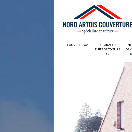
COUVREUR 62
RÉPARATION
NE
FUITE DE TOITURE
DÉM
62
T