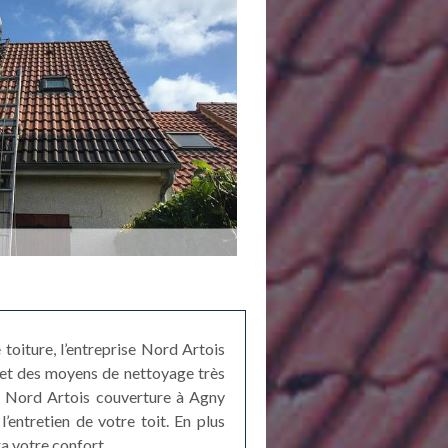
toiture, l’entreprise Nord Artois
 et des moyens de nettoyage très
re Nord Artois couverture à Agny
’entretien de votre toit. En plus
a votre confort.