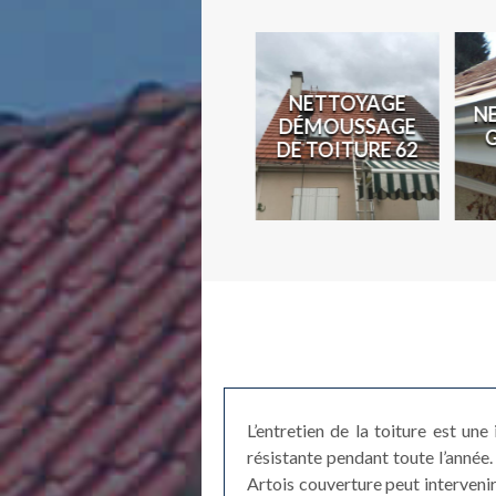
N
NETTOYAGE
N
COUVREUR 62
DÉMOUSSAGE
2
DE TOITURE 62
L’entretien de la toiture est une
résistante pendant toute l’année.
Artois couverture peut interveni