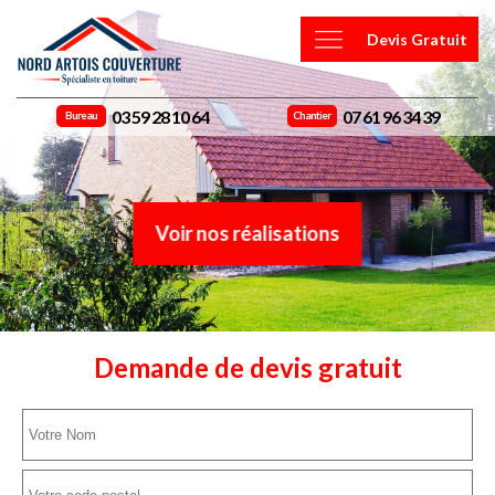
Devis Gratuit
03 59 28 10 64
07 61 96 34 39
Bureau
Chantier
Voir nos réalisations
Demande de devis gratuit