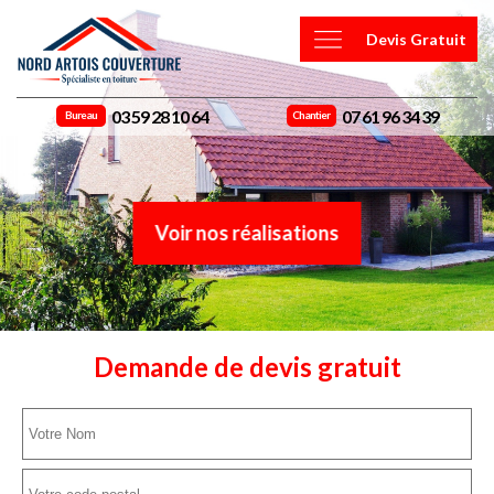
Devis Gratuit
03 59 28 10 64
07 61 96 34 39
Bureau
Chantier
Voir nos réalisations
Demande de devis gratuit