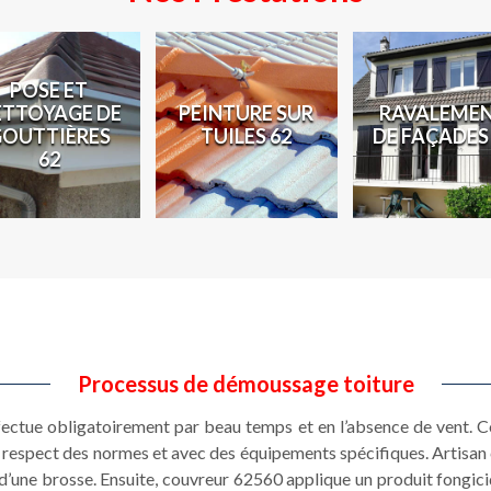
POSE ET
ETTOYAGE DE
PEINTURE SUR
RAVALEME
GOUTTIÈRES
TUILES 62
DE FAÇADES
62
Processus de démoussage toiture
ectue obligatoirement par beau temps et en l’absence de vent. C
e respect des normes et avec des équipements spécifiques. Artisa
e d’une brosse. Ensuite, couvreur 62560 applique un produit fongicid