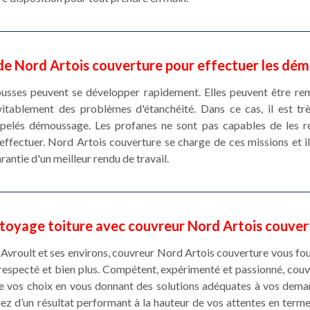
e Nord Artois couverture pour effectuer les dém
usses peuvent se développer rapidement. Elles peuvent être re
vitablement des problèmes d'étanchéité. Dans ce cas, il est t
ppelés démoussage. Les profanes ne sont pas capables de les réa
effectuer. Nord Artois couverture se charge de ces missions et il 
antie d'un meilleur rendu de travail.
toyage toiture avec couvreur Nord Artois couver
 Avroult et ses environs, couvreur Nord Artois couverture vous four
i respecté et bien plus. Compétent, expérimenté et passionné, couv
te vos choix en vous donnant des solutions adéquates à vos deman
ez d’un résultat performant à la hauteur de vos attentes en terme