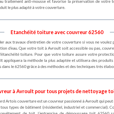
u traitement anti-mousse et favorise la préservation de votre to
oduit le plus adapté à votre couverture.
Etanchéité toiture avec couvreur 62560
éder aux travaux d’entretien de votre couverture si vous ne voulez
ration d’eau. Que votre toit à Avroult soit accessible ou pas, couv
’étanchéité toiture. Pour que votre toiture assure votre protecti
ult appliquera la méthode la plus adaptée et utilisera des produit
s dans le 62560 grâce à des méthodes et des techniques très élabo
reur à Avroult pour tous projets de nettoyage to
Nord Artois couverture est un couvreur passionné à Avroult qui peut
tous types de bâtiment (résidentiel, industriel et commercial). 
e revêtement de toit. L’entreprise de démoussage toit 62560