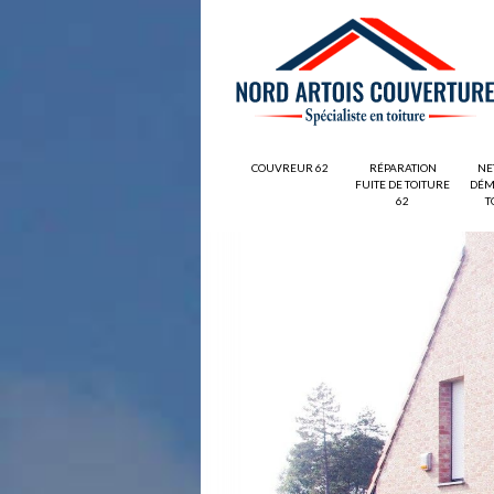
COUVREUR 62
RÉPARATION
NE
FUITE DE TOITURE
DÉM
62
T