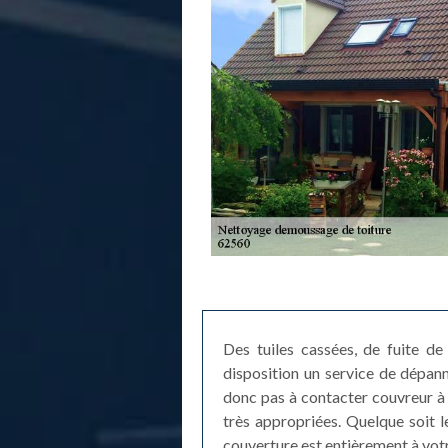
Des tuiles cassées, de fuite de 
disposition un service de dépan
donc pas à contacter couvreur à A
très appropriées. Quelque soit 
couverture est entièrement à votr