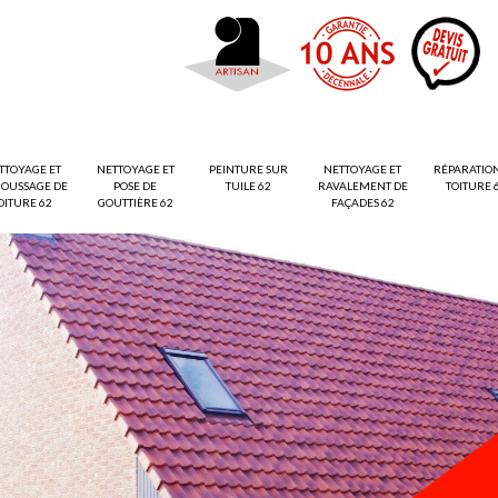
TTOYAGE ET
NETTOYAGE ET
PEINTURE SUR
NETTOYAGE ET
RÉPARATIO
OUSSAGE DE
POSE DE
TUILE 62
RAVALEMENT DE
TOITURE 
OITURE 62
GOUTTIÈRE 62
FAÇADES 62