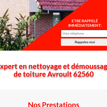
ETRE RAPPELÉ
IMMÉDIATEMENT:
xpert en nettoyage et démoussa
de toiture Avroult 62560
Nos Prestations