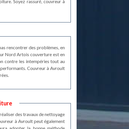
iture. Soyez rassuré, couvreur à
 pas rencontrer des problèmes, en
reur Nord Artois couverture est en
on contre les intempéries tout au
s performants. Couvreur à Avroult
rées.
iture
 réaliser des travaux de nettoyage
Couvreur à Avroult peut également
 saura adopter la bonne méthode