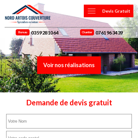
Devis Gratuit
03 59 28 10 64
07 61 96 34 39
Bureau
Chantier
Voir nos réalisations
Demande de devis gratuit