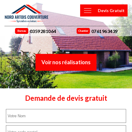
Devis Gratuit
03 59 28 10 64
07 61 96 34 39
Bureau
Chantier
Voir nos réalisations
Demande de devis gratuit