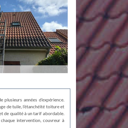
e plusieurs années d’expérience.
e de tuile, l’étanchéité toiture et
t de qualité à un tarif abordable.
 chaque intervention, couvreur à