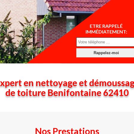
ETRE RAPPELÉ
IMMÉDIATEMENT:
xpert en nettoyage et démoussa
de toiture Benifontaine 62410
Nos Prestations