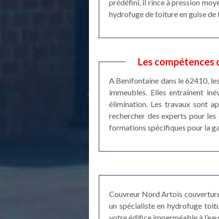
prédéfini, il rince à pression moy
hydrofuge de toiture en guise de f
Les compétences d
A Benifontaine dans le 62410, le
immeubles. Elles entraînent iné
élimination. Les travaux sont a
rechercher des experts pour les 
formations spécifiques pour la gar
Couvreur Nord Artois couverture à
un spécialiste en hydrofuge toi
votre édifice imperméable à l’eau