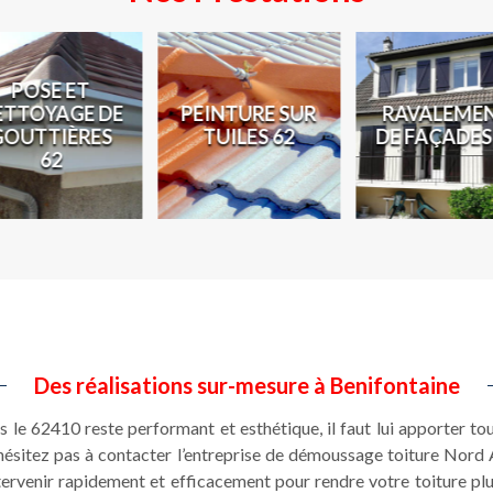
POSE ET
ETTOYAGE DE
PEINTURE SUR
RAVALEME
GOUTTIÈRES
TUILES 62
DE FAÇADES
62
Des réalisations sur-mesure à Benifontaine
 le 62410 reste performant et esthétique, il faut lui apporter tous
’hésitez pas à contacter l’entreprise de démoussage toiture Nord 
ervenir rapidement et efficacement pour rendre votre toiture plu