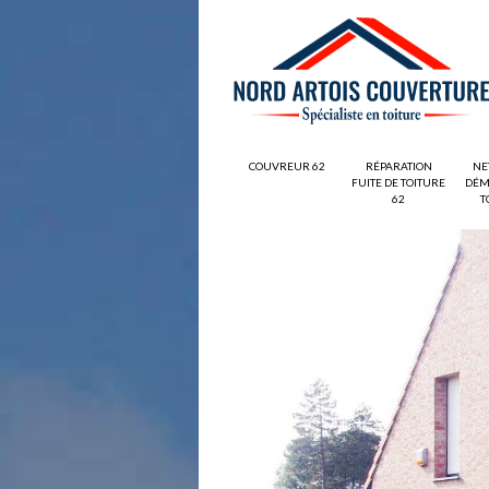
COUVREUR 62
RÉPARATION
NE
FUITE DE TOITURE
DÉM
62
T