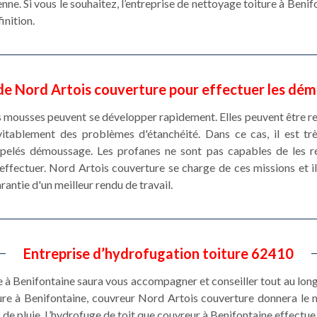
enne. Si vous le souhaitez, l’entreprise de nettoyage toiture à Beni
inition.
e Nord Artois couverture pour effectuer les dém
s mousses peuvent se développer rapidement. Elles peuvent être r
vitablement des problèmes d'étanchéité. Dans ce cas, il est t
ppelés démoussage. Les profanes ne sont pas capables de les réa
effectuer. Nord Artois couverture se charge de ces missions et il 
antie d'un meilleur rendu de travail.
Entreprise d’hydrofugation toiture 62410
 Benifontaine saura vous accompagner et conseiller tout au long d
ture à Benifontaine, couvreur Nord Artois couverture donnera le 
 de pluie. L’hydrofuge de toit que couvreur à Benifontaine effectu