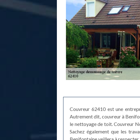
Couvreur 62410 est une entrepri
Autrement dit, couvreur à Benifont
le nettoyage de toit. Couvreur No
Sachez également que les travau
Benifontaine veillera à respecter 