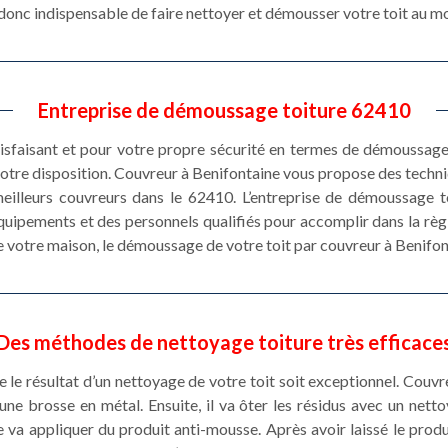
st donc indispensable de faire nettoyer et démousser votre toit au mo
Entreprise de démoussage toiture 62410
tisfaisant et pour votre propre sécurité en termes de démoussage 
otre disposition. Couvreur à Benifontaine vous propose des tech
s meilleurs couvreurs dans le 62410. L’entreprise de démoussage 
ipements et des personnels qualifiés pour accomplir dans la règle d
de votre maison, le démoussage de votre toit par couvreur à Benifo
Des méthodes de nettoyage toiture très efficace
 le résultat d’un nettoyage de votre toit soit exceptionnel. Couvr
 brosse en métal. Ensuite, il va ôter les résidus avec un nettoy
va appliquer du produit anti-mousse. Après avoir laissé le prod