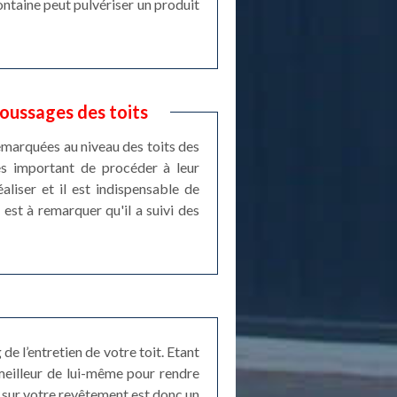
fontaine peut pulvériser un produit
oussages des toits
emarquées au niveau des toits des
rès important de procéder à leur
liser et il est indispensable de
est à remarquer qu'il a suivi des
e l’entretien de votre toit. Etant
meilleur de lui-même pour rendre
e sur votre revêtement est donc un