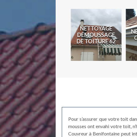
N
NETTOYAGE
N
COUVREUR 62
DÉMOUSSAGE
2
DE TOITURE 62
Pour s’assurer que votre toit dans
mousses ont envahi votre toit, n
Couvreur à Benifontaine peut int