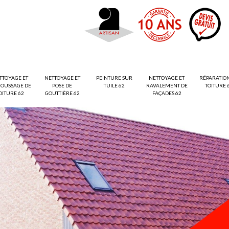
TTOYAGE ET
NETTOYAGE ET
PEINTURE SUR
NETTOYAGE ET
RÉPARATIO
OUSSAGE DE
POSE DE
TUILE 62
RAVALEMENT DE
TOITURE 
OITURE 62
GOUTTIÈRE 62
FAÇADES 62