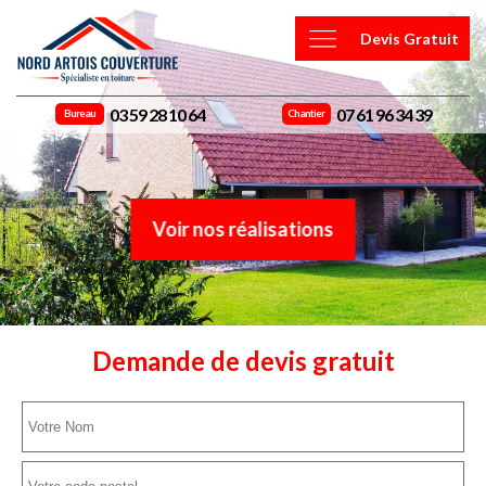
Devis Gratuit
03 59 28 10 64
07 61 96 34 39
Bureau
Chantier
Voir nos réalisations
Demande de devis gratuit