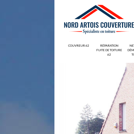
COUVREUR 62
RÉPARATION
NE
FUITE DE TOITURE
DÉM
62
T