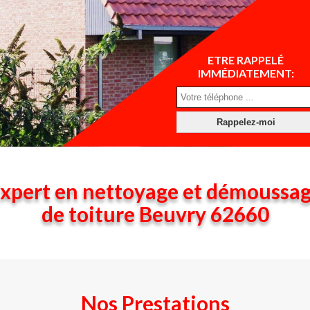
ETRE RAPPELÉ
IMMÉDIATEMENT:
xpert en nettoyage et démoussa
de toiture Beuvry 62660
Nos Prestations