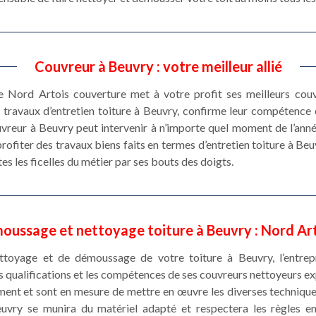
Couvreur à Beuvry : votre meilleur allié
re Nord Artois couverture met à votre profit ses meilleurs cou
travaux d’entretien toiture à Beuvry, confirme leur compétence 
vreur à Beuvry peut intervenir à n’importe quel moment de l’anné
ofiter des travaux biens faits en termes d’entretien toiture à Beuvr
es les ficelles du métier par ses bouts des doigts.
moussage et nettoyage toiture à Beuvry : Nord Ar
ettoyage et de démoussage de votre toiture à Beuvry, l’entre
es qualifications et les compétences de ses couvreurs nettoyeurs 
ment et sont en mesure de mettre en œuvre les diverses techniques
Beuvry se munira du matériel adapté et respectera les règles e