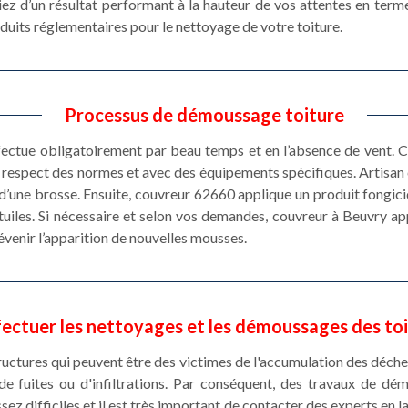
ez d’un résultat performant à la hauteur de vos attentes en term
duits réglementaires pour le nettoyage de votre toiture.
Processus de démoussage toiture
fectue obligatoirement par beau temps et en l’absence de vent. C
e respect des normes et avec des équipements spécifiques. Artisa
e d’une brosse. Ensuite, couvreur 62660 applique un produit fongicid
tuiles. Si nécessaire et selon vos demandes, couvreur à Beuvry ap
prévenir l’apparition de nouvelles mousses.
fectuer les nettoyages et les démoussages des toi
ructures qui peuvent être des victimes de l'accumulation des déche
de fuites ou d'infiltrations. Par conséquent, des travaux de d
ssez difficiles et il est très important de contacter des experts en