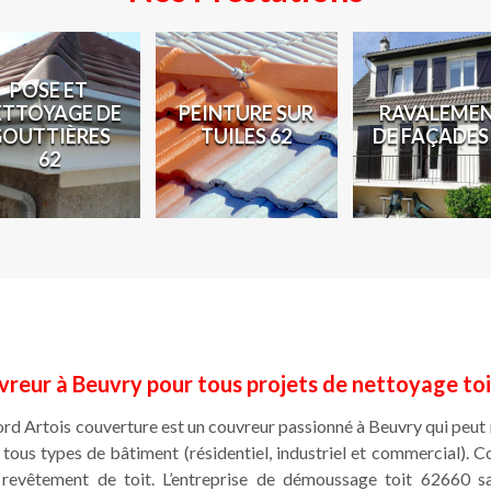
POSE ET
ETTOYAGE DE
PEINTURE SUR
RAVALEME
GOUTTIÈRES
TUILES 62
DE FAÇADES
62
reur à Beuvry pour tous projets de nettoyage to
Nord Artois couverture est un couvreur passionné à Beuvry qui peut
tous types de bâtiment (résidentiel, industriel et commercial).
e revêtement de toit. L’entreprise de démoussage toit 62660