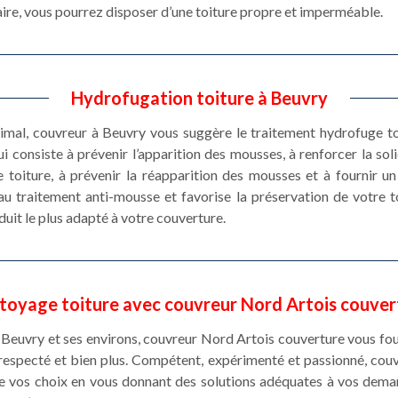
aire, vous pourrez disposer d’une toiture propre et imperméable.
Hydrofugation toiture à Beuvry
imal, couvreur à Beuvry vous suggère le traitement hydrofuge to
i consiste à prévenir l’apparition des mousses, à renforcer la soli
 toiture, à prévenir la réapparition des mousses et à fournir un
u traitement anti-mousse et favorise la préservation de votre to
duit le plus adapté à votre couverture.
toyage toiture avec couvreur Nord Artois couver
 Beuvry et ses environs, couvreur Nord Artois couverture vous four
i respecté et bien plus. Compétent, expérimenté et passionné, cou
te vos choix en vous donnant des solutions adéquates à vos deman