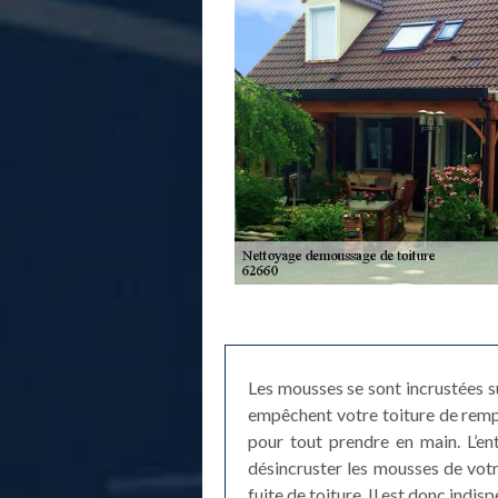
Les mousses se sont incrustées su
empêchent votre toiture de rempl
pour tout prendre en main. L’e
désincruster les mousses de votr
fuite de toiture. Il est donc indi