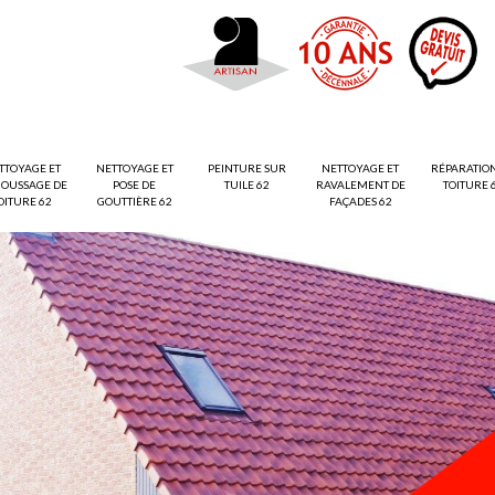
TTOYAGE ET
NETTOYAGE ET
PEINTURE SUR
NETTOYAGE ET
RÉPARATIO
OUSSAGE DE
POSE DE
TUILE 62
RAVALEMENT DE
TOITURE 
OITURE 62
GOUTTIÈRE 62
FAÇADES 62