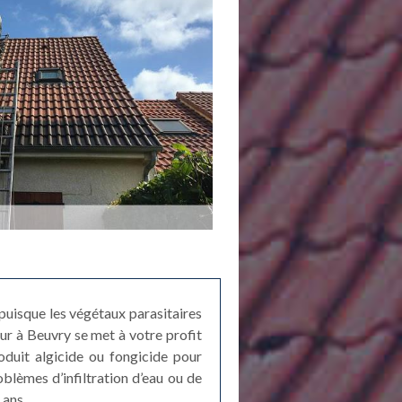
 puisque les végétaux parasitaires
ur à Beuvry se met à votre profit
duit algicide ou fongicide pour
blèmes d’infiltration d’eau ou de
 ans.