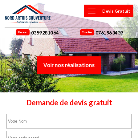
Devis Gratuit
03 59 28 10 64
07 61 96 34 39
Bureau
Chantier
Voir nos réalisations
Demande de devis gratuit