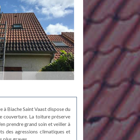
e à Biache Saint Vaast dispose du
e couverture. La toiture préserve
'en prendre grand soin et veiller à
ets des agressions climatiques et
s plus graves.