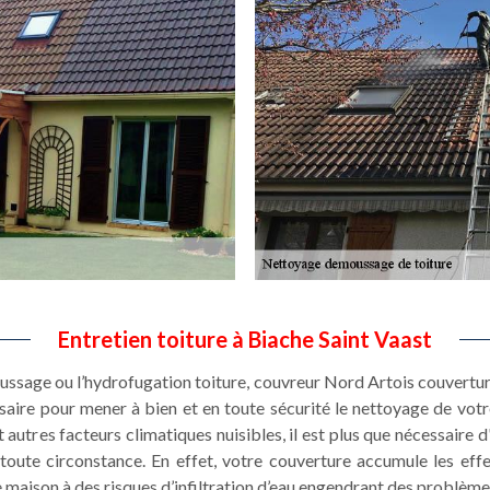
Entretien toiture à Biache Saint Vaast
oussage ou l’hydrofugation toiture, couvreur Nord Artois couvertur
ssaire pour mener à bien et en toute sécurité le nettoyage de votr
 autres facteurs climatiques nuisibles, il est plus que nécessaire d
toute circonstance. En effet, votre couverture accumule les eff
 maison à des risques d’infiltration d’eau engendrant des problème