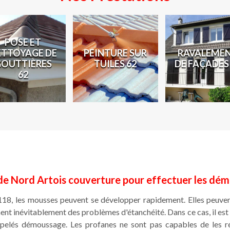
POSE ET
ETTOYAGE DE
PEINTURE SUR
RAVALEME
GOUTTIÈRES
TUILES 62
DE FAÇADES
62
e Nord Artois couverture pour effectuer les dém
118, les mousses peuvent se développer rapidement. Elles peuve
nent inévitablement des problèmes d'étanchéité. Dans ce cas, il est
ppelés démoussage. Les profanes ne sont pas capables de les réa