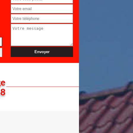
ge
18