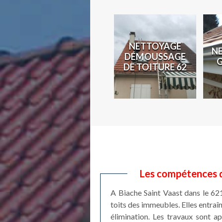
N
NETTOYAGE
N
COUVREUR 62
DÉMOUSSAGE
2
DE TOITURE 62
Les compétences d
A Biache Saint Vaast dans le 62
toits des immeubles. Elles entraî
élimination. Les travaux sont a