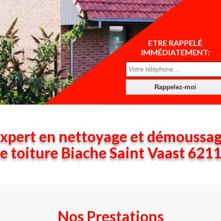
ETRE RAPPELÉ
IMMÉDIATEMENT:
xpert en nettoyage et démoussa
e toiture Biache Saint Vaast 621
Nos Prestations