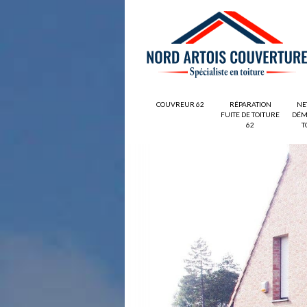
COUVREUR 62
RÉPARATION
NE
FUITE DE TOITURE
DÉM
62
T