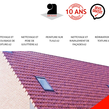
TTOYAGE ET
NETTOYAGE ET
PEINTURE SUR
NETTOYAGE ET
RÉPARATIO
OUSSAGE DE
POSE DE
TUILE 62
RAVALEMENT DE
TOITURE 
OITURE 62
GOUTTIÈRE 62
FAÇADES 62