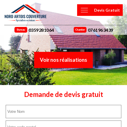
Devis Gratuit
03 59 28 10 64
07 61 96 34 39
Bureau
Chantier
Voir nos réalisations
Demande de devis gratuit