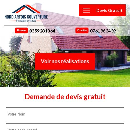
Devis Gratuit
03 59 28 10 64
07 61 96 34 39
Bureau
Chantier
Voir nos réalisations
Demande de devis gratuit