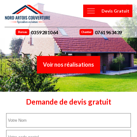
Devis Gratuit
03 59 28 10 64
07 61 96 34 39
Bureau
Chantier
Voir nos réalisations
Demande de devis gratuit