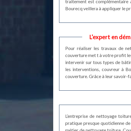
traitement est complémentaire a
Bourecq veillera à appliquer le pr
L’expert en dém
Pour réaliser les travaux de n
couverture met t à votre profit l
intervenir sur tous types de bâti
les interventions, couvreur à B
couverture. Grâce à leur savoir-f
L’entreprise de nettoyage toitu
pratique presque quotidienne de 
métier de nettoyage toiture. Cou