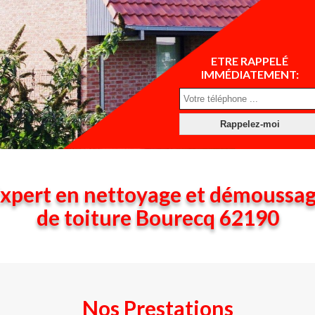
ETRE RAPPELÉ
IMMÉDIATEMENT:
xpert en nettoyage et démoussa
de toiture Bourecq 62190
Nos Prestations