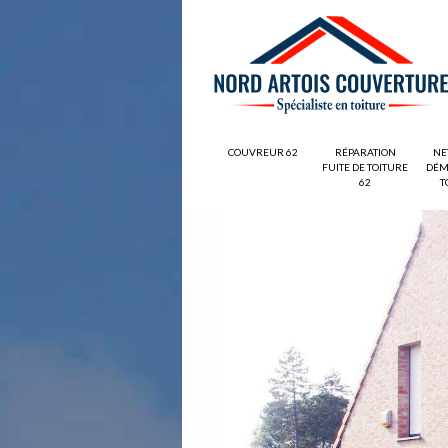
COUVREUR 62
RÉPARATION
NE
FUITE DE TOITURE
DÉM
62
T