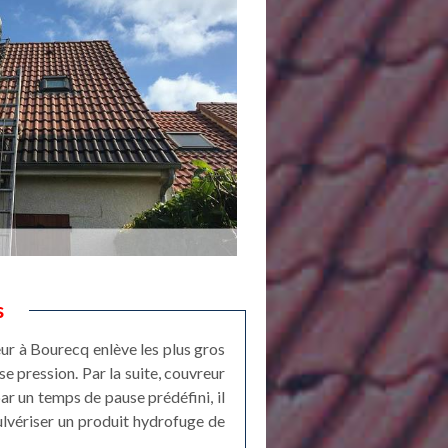
s
eur à Bourecq enlève les plus gros
e pression. Par la suite, couvreur
ar un temps de pause prédéfini, il
ulvériser un produit hydrofuge de