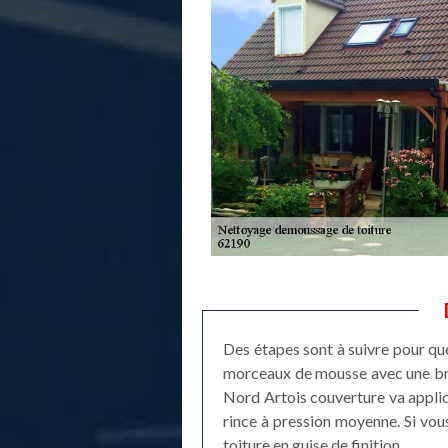
Des étapes sont à suivre pour que
morceaux de mousse avec une bross
Nord Artois couverture va appliqu
rince à pression moyenne. Si vou
toiture en guise de finition.