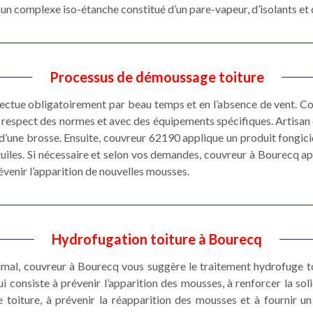
un complexe iso-étanche constitué d’un pare-vapeur, d’isolants e
Processus de démoussage toiture
ectue obligatoirement par beau temps et en l’absence de vent. C
e respect des normes et avec des équipements spécifiques. Artisa
e d’une brosse. Ensuite, couvreur 62190 applique un produit fongicid
tuiles. Si nécessaire et selon vos demandes, couvreur à Bourecq ap
prévenir l’apparition de nouvelles mousses.
Hydrofugation toiture à Bourecq
imal, couvreur à Bourecq vous suggère le traitement hydrofuge to
i consiste à prévenir l’apparition des mousses, à renforcer la soli
 toiture, à prévenir la réapparition des mousses et à fournir un