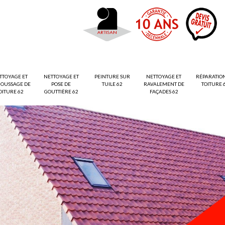
TTOYAGE ET
NETTOYAGE ET
PEINTURE SUR
NETTOYAGE ET
RÉPARATIO
OUSSAGE DE
POSE DE
TUILE 62
RAVALEMENT DE
TOITURE 
OITURE 62
GOUTTIÈRE 62
FAÇADES 62