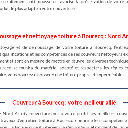
u traitement anti-mousse et favorise la préservation de votre to
oduit le plus adapté à votre couverture.
oussage et nettoyage toiture à Bourecq : Nord A
ettoyage et de démoussage de votre toiture à Bourecq, l’entre
es qualifications et les compétences de ses couvreurs nettoyeurs 
ment et sont en mesure de mettre en œuvre les diverses techniques
ourecq se munira du matériel adapté et respectera les règles 
aire, vous pourrez disposer d’une toiture propre et imperméable.
Couvreur à Bourecq : votre meilleur allié
re Nord Artois couverture met à votre profit ses meilleurs couv
travaux d’entretien toiture à Bourecq, confirme leur compétence 
vreur à Bourecq peut intervenir à n’importe quel moment de l’anné