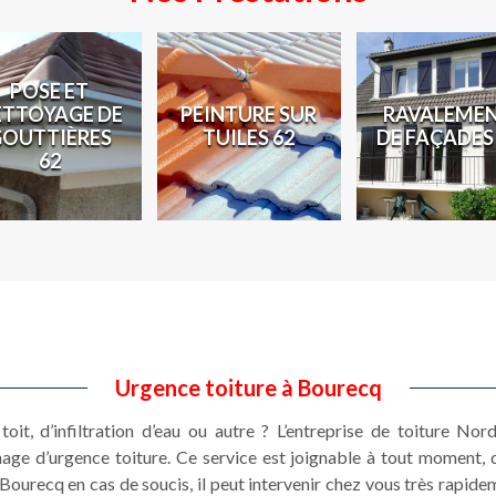
POSE ET
ETTOYAGE DE
PEINTURE SUR
RAVALEME
GOUTTIÈRES
TUILES 62
DE FAÇADES
62
Urgence toiture à Bourecq
toit, d’infiltration d’eau ou autre ? L’entreprise de toiture N
nage d’urgence toiture. Ce service est joignable à tout moment, 
ourecq en cas de soucis, il peut intervenir chez vous très rapide