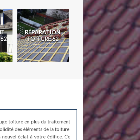
TRAITEMENT
TION
TRAVAUX DE
DE CHARPENTE
E 62
ZINGUERIE 62
62
uge toiture en plus du traitement
olidité des éléments de la toiture,
 nouvel éclat à votre édifice. Ce