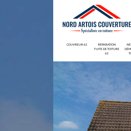
COUVREUR 62
RÉPARATION
NE
FUITE DE TOITURE
DÉM
62
T