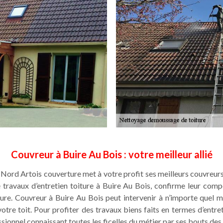
Couvreur à Buire Au Bois : votre meilleur allié
 Nord Artois couverture met à votre profit ses meilleurs couvreur
 travaux d’entretien toiture à Buire Au Bois, confirme leur comp
ure. Couvreur à Buire Au Bois peut intervenir à n’importe quel 
re toit. Pour profiter des travaux biens faits en termes d’entreti
sionnel connaissant toutes les ficelles du métier par ses bouts des