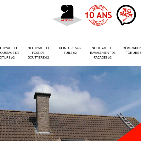
TTOYAGE ET
NETTOYAGE ET
PEINTURE SUR
NETTOYAGE ET
RÉPARATIO
OUSSAGE DE
POSE DE
TUILE 62
RAVALEMENT DE
TOITURE 
OITURE 62
GOUTTIÈRE 62
FAÇADES 62