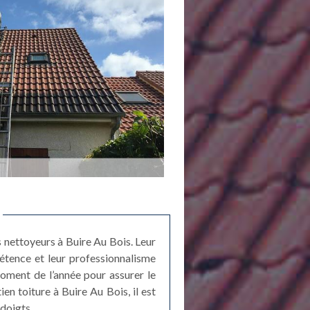
s nettoyeurs à Buire Au Bois. Leur
étence et leur professionnalisme
moment de l’année pour assurer le
en toiture à Buire Au Bois, il est
 doigts.