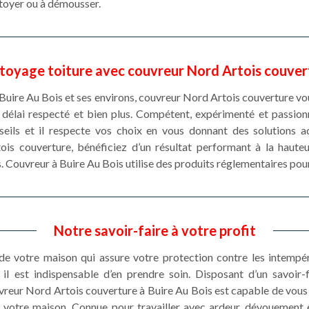
ettoyer ou à démousser.
toyage toiture avec couvreur Nord Artois couver
 Buire Au Bois et ses environs, couvreur Nord Artois couverture vous
n délai respecté et bien plus. Compétent, expérimenté et passion
eils et il respecte vos choix en vous donnant des solutions
tois couverture, bénéficiez d’un résultat performant à la haut
. Couvreur à Buire Au Bois utilise des produits réglementaires pour
Notre savoir-faire à votre profit
 de votre maison qui assure votre protection contre les intempé
il est indispensable d’en prendre soin. Disposant d’un savoir
uvreur Nord Artois couverture à Buire Au Bois est capable de vous 
 votre maison. Connue pour travailler avec ardeur, dévouement et