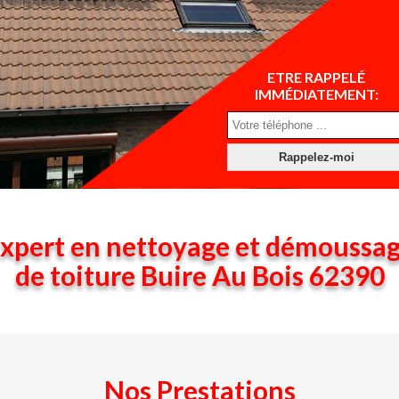
ETRE RAPPELÉ
IMMÉDIATEMENT:
xpert en nettoyage et démoussa
de toiture Buire Au Bois 62390
Nos Prestations