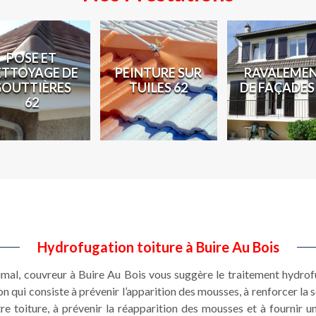
PEINTURE SUR
RAVALEMENT
RÉPARA
TUILES 62
DE FAÇADES 62
TOITUR
Hydrofugation toiture à Buire Au Bois
imal, couvreur à Buire Au Bois vous suggère le traitement hydrof
n qui consiste à prévenir l’apparition des mousses, à renforcer la s
re toiture, à prévenir la réapparition des mousses et à fournir un