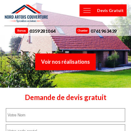
Devis Gratuit
03 59 28 10 64
07 61 96 34 39
Bureau
Chantier
Voir nos réalisations
Demande de devis gratuit