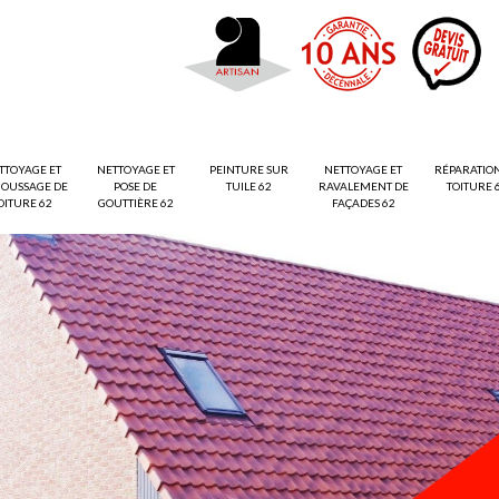
TTOYAGE ET
NETTOYAGE ET
PEINTURE SUR
NETTOYAGE ET
RÉPARATIO
OUSSAGE DE
POSE DE
TUILE 62
RAVALEMENT DE
TOITURE 
OITURE 62
GOUTTIÈRE 62
FAÇADES 62