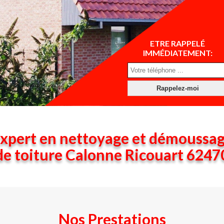
ETRE RAPPELÉ
IMMÉDIATEMENT:
xpert en nettoyage et démoussa
de toiture Calonne Ricouart 6247
Nos Prestations