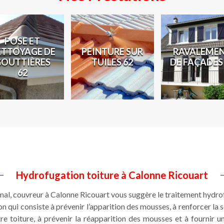
POSE ET
ETTOYAGE DE
PEINTURE SUR
RAVALEME
GOUTTIÈRES
TUILES 62
DE FAÇADES
62
Hydrofugation toiture à Calonne Ricouart
mal, couvreur à Calonne Ricouart vous suggère le traitement hydro
n qui consiste à prévenir l’apparition des mousses, à renforcer la s
re toiture, à prévenir la réapparition des mousses et à fournir un