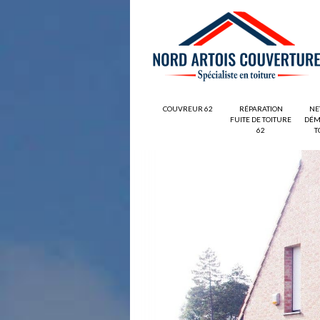
COUVREUR 62
RÉPARATION
NE
FUITE DE TOITURE
DÉM
62
T