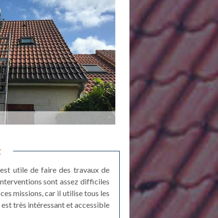
t
st utile de faire des travaux de
nterventions sont assez difficiles
s missions, car il utilise tous les
 est très intéressant et accessible