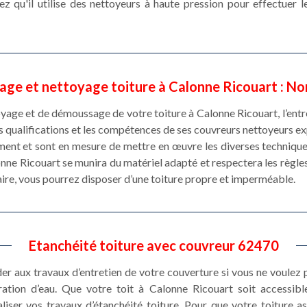
z qu'il utilise des nettoyeurs à haute pression pour effectuer 
age et nettoyage toiture à Calonne Ricouart : No
toyage et de démoussage de votre toiture à Calonne Ricouart, l’ent
es qualifications et les compétences de ses couvreurs nettoyeurs 
ment et sont en mesure de mettre en œuvre les diverses techniques
onne Ricouart se munira du matériel adapté et respectera les règle
aire, vous pourrez disposer d’une toiture propre et imperméable.
Etanchéité toiture avec couvreur 62470
éder aux travaux d’entretien de votre couverture si vous ne voulez
ltration d’eau. Que votre toit à Calonne Ricouart soit accessi
iser vos travaux d’étanchéité toiture. Pour que votre toiture a