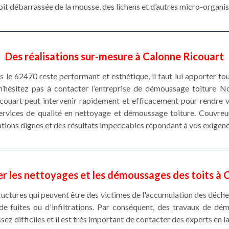
soit débarrassée de la mousse, des lichens et d’autres micro-organi
Des réalisations sur-mesure à Calonne Ricouart
 le 62470 reste performant et esthétique, il faut lui apporter tous
n’hésitez pas à contacter l’entreprise de démoussage toiture 
couart peut intervenir rapidement et efficacement pour rendre vo
ervices de qualité en nettoyage et démoussage toiture. Couvreu
ations dignes et des résultats impeccables répondant à vos exigenc
er les nettoyages et les démoussages des toits à 
ructures qui peuvent être des victimes de l'accumulation des déche
de fuites ou d'infiltrations. Par conséquent, des travaux de d
ssez difficiles et il est très important de contacter des experts en