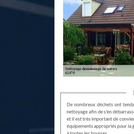
De nombreux déchets ont tendanc
nettoyage afin de s'en débarrasse
et il est très important de convie
équipements appropriés pour la gar
à toutes les bourses.