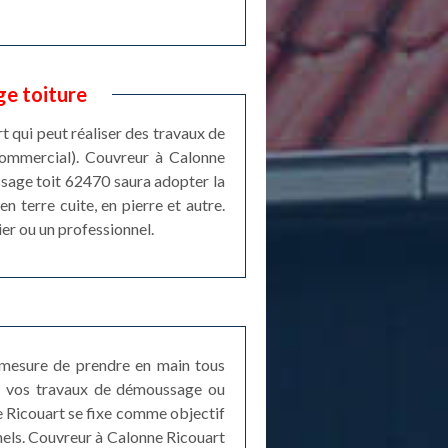
ge toiture
t qui peut réaliser des travaux de
 commercial). Couvreur à Calonne
ssage toit 62470 saura adopter la
n terre cuite, en pierre et autre.
ier ou un professionnel.
n mesure de prendre en main tous
de vos travaux de démoussage ou
e Ricouart se fixe comme objectif
nels. Couvreur à Calonne Ricouart