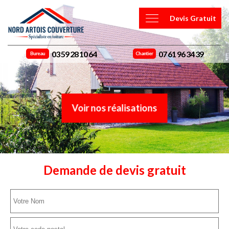
Devis Gratuit
03 59 28 10 64
07 61 96 34 39
Bureau
Chantier
Voir nos réalisations
Demande de devis gratuit