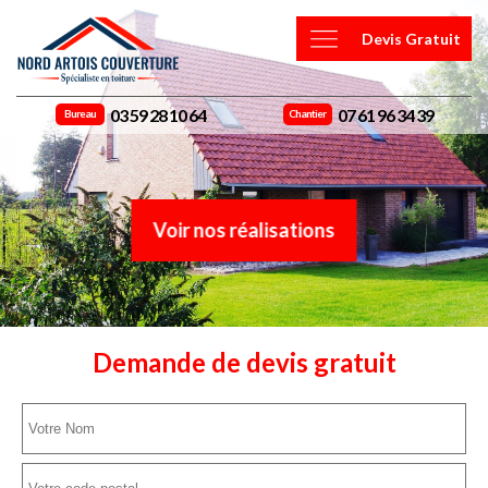
Devis Gratuit
03 59 28 10 64
07 61 96 34 39
Bureau
Chantier
Voir nos réalisations
Demande de devis gratuit