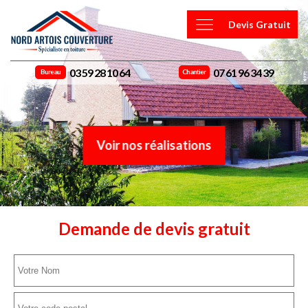
Devis Gratuit
03 59 28 10 64
07 61 96 34 39
Bureau
Chantier
Voir nos réalisations
Demande de devis gratuit