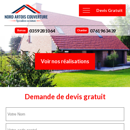
Devis Gratuit
03 59 28 10 64
07 61 96 34 39
Bureau
Chantier
Voir nos réalisations
Demande de devis gratuit