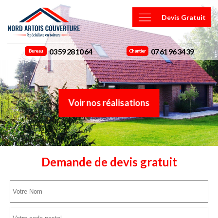
Devis Gratuit
03 59 28 10 64
07 61 96 34 39
Bureau
Chantier
Voir nos réalisations
Demande de devis gratuit