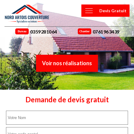
Devis Gratuit
03 59 28 10 64
07 61 96 34 39
Bureau
Chantier
Voir nos réalisations
Demande de devis gratuit