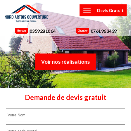
Devis Gratuit
03 59 28 10 64
07 61 96 34 39
Bureau
Chantier
Voir nos réalisations
Demande de devis gratuit